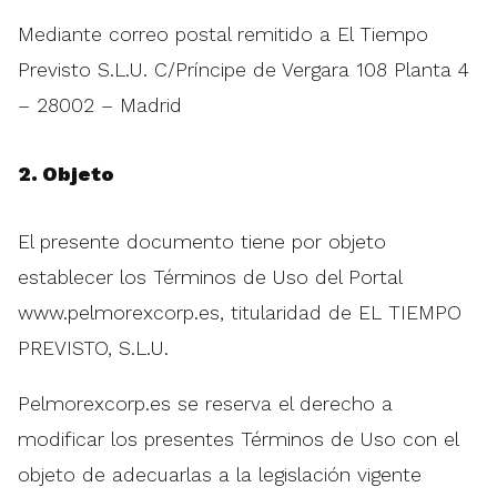
Mediante correo postal remitido a El Tiempo
Previsto S.L.U. C/Príncipe de Vergara 108 Planta 4
– 28002 – Madrid
NOSOTROS
2. Objeto
OREX
TIONS
El presente documento tiene por objeto
CONTACTO
establecer los Términos de Uso del Portal
www.pelmorexcorp.es, titularidad de EL TIEMPO
PREVISTO, S.L.U.
Pelmorexcorp.es se reserva el derecho a
modificar los presentes Términos de Uso con el
objeto de adecuarlas a la legislación vigente