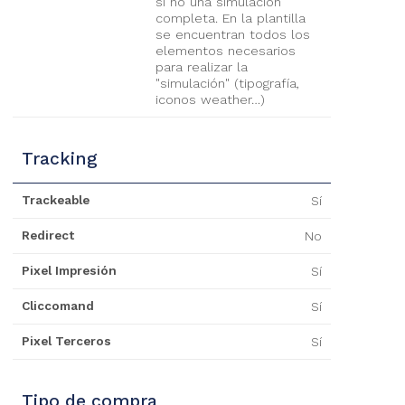
si no una simulación
completa. En la plantilla
se encuentran todos los
elementos necesarios
para realizar la
"simulación" (tipografía,
iconos weather…)
Tracking
Trackeable
Sí
Redirect
No
Pixel Impresión
Sí
Cliccomand
Sí
Pixel Terceros
Sí
Tipo de compra