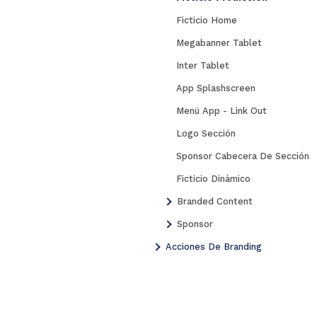
Ficticio Home
Megabanner Tablet
Inter Tablet
App Splashscreen
Menú App - Link Out
NOSOTROS
Logo Sección
OREX
Sponsor Cabecera De Sección
TIONS
Ficticio Dinámico
Branded Content
CONTACTO
Sponsor
Acciones De Branding