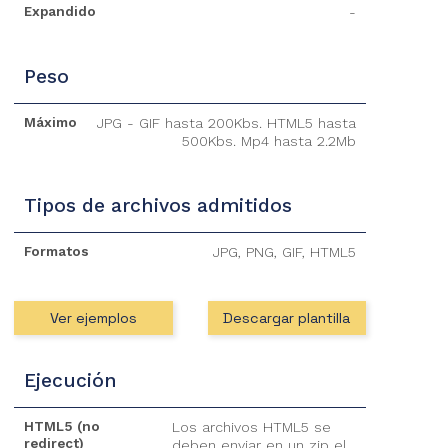
Expandido
-
Peso
Máximo
JPG - GIF hasta 200Kbs. HTML5 hasta
500Kbs. Mp4 hasta 2.2Mb
Tipos de archivos admitidos
Formatos
JPG, PNG, GIF, HTML5
Ver ejemplos
Descargar plantilla
Ejecución
HTML5 (no
Los archivos HTML5 se
redirect)
deben enviar en un zip el