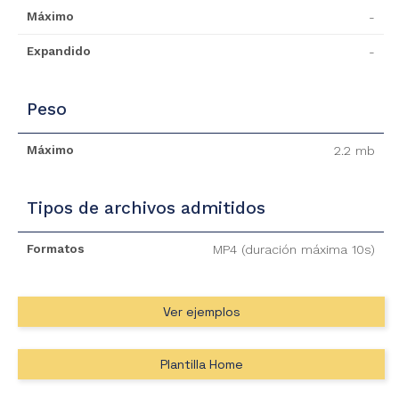
Máximo
-
Expandido
-
Peso
Máximo
2.2 mb
Tipos de archivos admitidos
NOSOTROS
Formatos
MP4 (duración máxima 10s)
OREX
TIONS
Ver ejemplos
CONTACTO
Plantilla Home