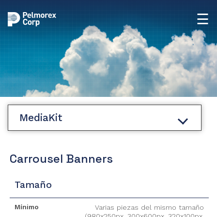
☰
MediaKit
Carrousel Banners
Tamaño
Mínimo
Varias piezas del mismo tamaño
(980x250px, 300x600px, 320x100px,