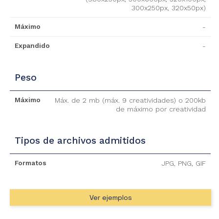
300x250px, 320x50px)
Máximo
-
Expandido
-
Peso
Máximo
Máx. de 2 mb (máx. 9 creatividades) o 200kb
de máximo por creatividad
NOSOTROS
Tipos de archivos admitidos
OREX
Formatos
JPG, PNG, GIF
TIONS
CONTACTO
Ver ejemplos